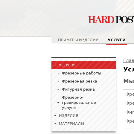
Главное меню
ПРИМЕРЫ ИЗДЕЛИЙ
УСЛУГИ
Вы
Гла
УСЛУГИ
Ус
Фрезерные работы
Мы
Фрезерная резка
Фигурная резка
Фре
Фрезерно-
гравировальные
Фре
услуги
Фиг
ИЗДЕЛИЯ
Фре
МАТЕРИАЛЫ