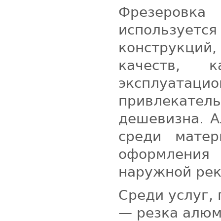
Фрезеровк
использует
конструкций,
качеств, 
эксплуат
привлекател
дешевизна. А
среди матер
оформления
наружной ре
Среди услуг,
— резка алюм