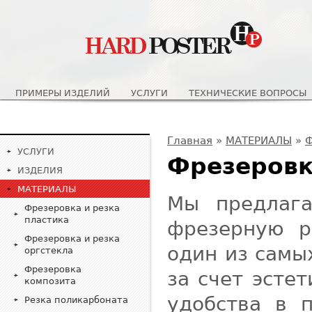
Главное меню
ПРИМЕРЫ ИЗДЕЛИЙ
УСЛУГИ
ТЕХНИЧЕСКИЕ ВОПРОСЫ
Вы здесь
Главная
»
МАТЕРИАЛЫ
»
Ф
УСЛУГИ
Фрезеровк
ИЗДЕЛИЯ
МАТЕРИАЛЫ
Мы предлаг
Фрезеровка и резка
пластика
фрезерную р
Фрезеровка и резка
один из самы
оргстекла
Фрезеровка
за счет эсте
композита
удобства в 
Резка поликарбоната