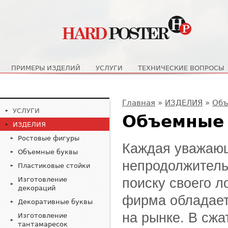
Главное меню
ПРИМЕРЫ ИЗДЕЛИЙ
УСЛУГИ
ТЕХНИЧЕСКИЕ ВОПРОСЫ
Вы здесь
Главная
»
ИЗДЕЛИЯ
»
Объ
УСЛУГИ
Объемные
ИЗДЕЛИЯ
Ростовые фигуры
Каждая уважающ
Объемные буквы
непродолжитель
Пластиковые стойки
поиску своего ло
Изготовление
декораций
фирма обладает
Декоративные буквы
на рынке. В сжа
Изготовление
тантамаресок