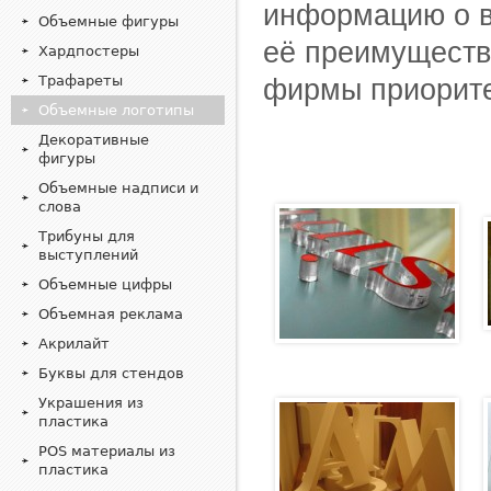
информацию о в
Объемные фигуры
её преимуществ
Хардпостеры
Трафареты
фирмы приорит
Объемные логотипы
Декоративные
фигуры
Объемные надписи и
слова
Трибуны для
выступлений
Объемные цифры
Объемная реклама
Акрилайт
Буквы для стендов
Украшения из
пластика
POS материалы из
пластика