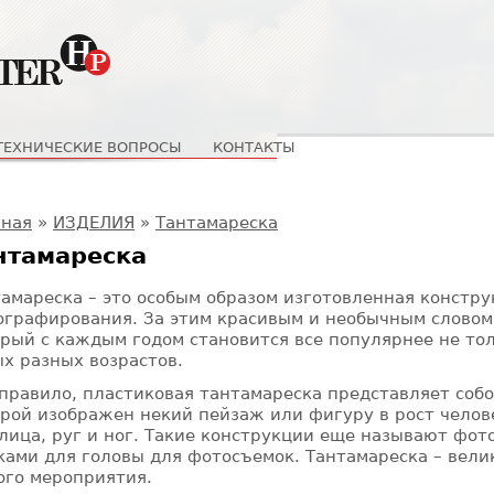
ТЕХНИЧЕСКИЕ ВОПРОСЫ
КОНТАКТЫ
 здесь
вная
»
ИЗДЕЛИЯ
»
Тантамареска
нтамареска
амареска – это особым образом изготовленная констру
графирования. За этим красивым и необычным словом
рый с каждым годом становится все популярнее не тол
х разных возрастов.
правило, пластиковая тантамареска представляет соб
рой изображен некий пейзаж или фигуру в рост челов
лица, руг и ног. Такие конструкции еще называют фот
ками для головы для фотосъемок. Тантамареска – вел
ого мероприятия.