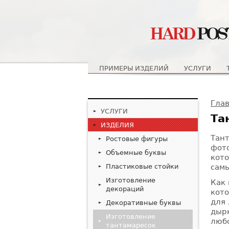
Главное меню
ПРИМЕРЫ ИЗДЕЛИЙ
УСЛУГИ
Вы
Гла
УСЛУГИ
Та
ИЗДЕЛИЯ
Тант
Ростовые фигуры
фото
Объемные буквы
кото
самы
Пластиковые стойки
Изготовление
Как 
декораций
кото
для 
Декоративные буквы
дыр
Изготовление
люб
тантамаресок