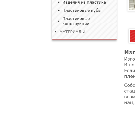
Изделия из пластика
Пластиковые кубы
Пластиковые
конструкции
МАТЕРИАЛЫ
Из
Изго
В пе
Если
плен
Собс
стац
воз
нам